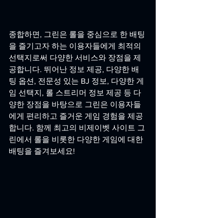
종합하면, 그린은 롤을 중심으로 한 배팅
을 즐기고자 하는 이용자들에게 최적의 
선택지로써 다양한 서비스와 장점을 제
공합니다. 뛰어난 정보 제공, 다양한 배
팅 옵션, 전문성 있는 BJ 정보, 다양한 게
임 선택지, 롤 스트리머 정보 제공 등 다
양한 장점을 바탕으로 그린은 이용자들
에게 편리하고 즐거운 게임 경험을 제공
합니다. 함께 최고의 비제이벳 사이트 그
린에서 롤을 비롯한 다양한 게임에 대한 
배팅을 즐겨보세요!