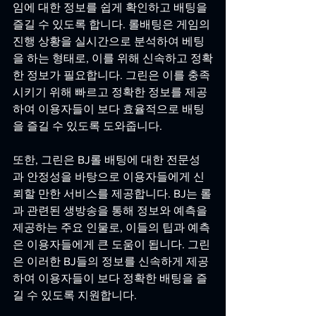
임에 대한 정보를 쉽게 확인하고 배팅을 
즐길 수 있도록 합니다. 롤배팅은 게임의 
진행 상황을 실시간으로 분석하여 베팅
을 하는 형태로, 이를 위해 신속하고 정확
한 정보가 필요합니다. 그린은 이를 충족
시키기 위해 빠르고 정확한 정보를 제공
하여 이용자들이 보다 효율적으로 배팅
을 즐길 수 있도록 도와줍니다.
또한, 그린은 BJ롤 배팅에 대한 전문성
과 안정성을 바탕으로 이용자들에게 신
뢰할 만한 서비스를 제공합니다. BJ는 롤
과 관련된 생방송을 통해 정보와 예측을 
제공하는 주요 인물로, 이들의 팁과 예측
은 이용자들에게 큰 도움이 됩니다. 그린
은 이러한 BJ들의 정보를 신속하게 제공
하여 이용자들이 보다 정확한 배팅을 즐
길 수 있도록 지원합니다.