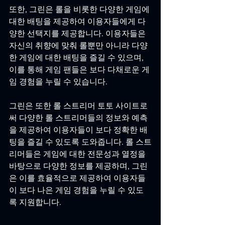
또한, 그린은 롤을 비롯한 다양한 게임에 
대한 배팅을 제공하여 이용자들에게 다
양한 선택지를 제공합니다. 이용자들은 
자신의 취향에 맞춰 롤뿐만 아니라 다양
한 게임에 대한 배팅을 즐길 수 있으며, 
이를 통해 게임 팬들은 보다 다채로운 게
임 경험을 누릴 수 있습니다.
그린은 또한 롤 스트리머 토토 사이트로
써 다양한 롤 스트리머들의 정보와 예측
을 제공하여 이용자들이 보다 정확한 배
팅을 즐길 수 있도록 도와줍니다. 롤 스트
리머들은 게임에 대한 전문성과 열정을 
바탕으로 다양한 정보를 제공하며, 그린
은 이를 효율적으로 제공하여 이용자들
이 보다 나은 게임 경험을 누릴 수 있도
록 지원합니다.