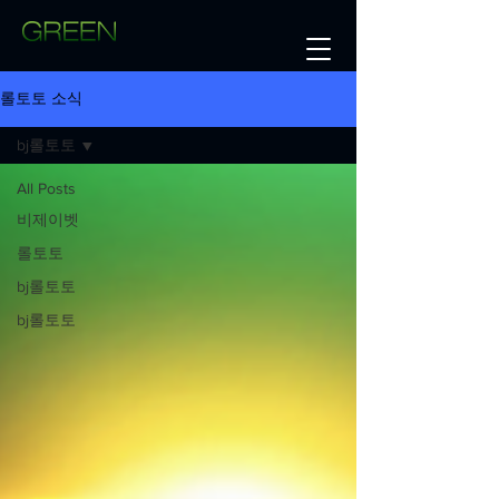
롤토토 소식
bj롤토토
All Posts
비제이벳
롤토토
bj롤토토
bj롤토토