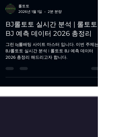
롤토토
2026년 1월 1일
2분 분량
BJ롤토토 실시간 분석 | 롤토토
BJ 예측 데이터 2026 총정리
그린 bj롤배팅 사이트 마스터 입니다. 이번 주제는
BJ롤토토 실시간 분석 | 롤토토 BJ 예측 데이터
2026 총정리 해드리고자 합니다.