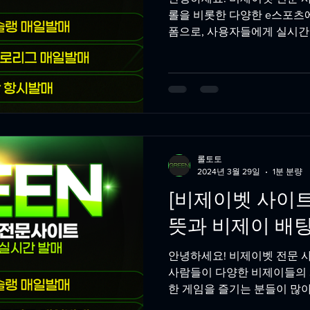
롤을 비롯한 다양한 e스포츠
폼으로, 사용자들에게 실시간
제공하여 새로운 경험과 즐거
아래에서는 주요...
롤토토
2024년 3월 29일
1분 분량
[비제이벳 사이트
뜻과 비제이 배팅
안녕하세요! 비제이벳 전문 
사람들이 다양한 비제이들의 
한 게임을 즐기는 분들이 많아
비제이벳이라고 하는데요! 최