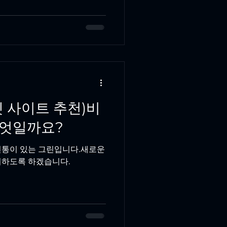
 사이트 추천)비
엇일까요?
전통이 있는 그린입니다.새로운
지하도록 하겠습니다.