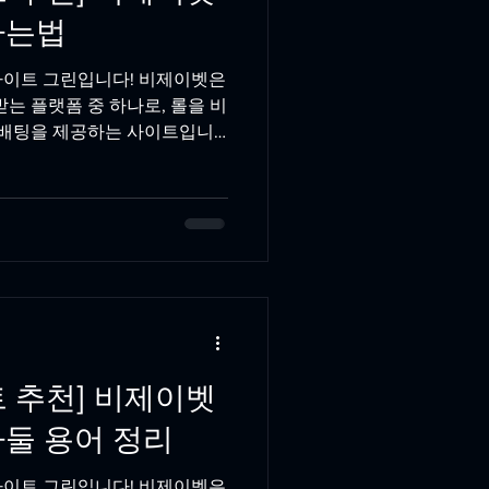
하는법
사이트 그린입니다! 비제이벳은
는 플랫폼 중 하나로, 롤을 비
 배팅을 제공하는 사이트입니
에 대한 설명과 함께 비제이벳
 추천] 비제이벳
둘 용어 정리
사이트 그린입니다! 비제이벳은