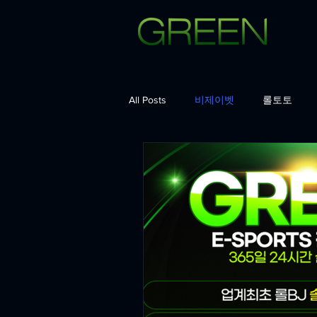
All Posts
비제이벳
롤토토