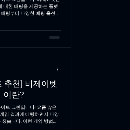
에 대한 배팅을 제공하는 플랫
 배팅부터 다양한 베팅 옵션을
움을 제공하고 있습니다. 이
 추천] 비제이벳
 이란?
사이트 그린입니다! 요즘 많은
게임 결과에 베팅하면서 다양
 졌습니다. 이런 게임 방법을
고의 비제이벳 사이트 그린에